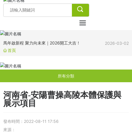
第39屆中國水周｜雨博士以水為脈，共繪國家水網世紀
2026-03-28
畫卷
錨定 “十五五” 新征程 海綿城市賦能雨水資源高效利用
2026-03-18
雨博士致敬每一位了不起的 “她”
2026-03-09
馬年啟新程 聚力向未來｜2026開工大吉！
2026-03-02
金馬啟新程，筑夢向未來——雨博士祝您新年快樂！
首頁
2026-02-17
政企同心謀發展丨河源市孫市長一行蒞臨紫金縣雨博士
2025-12-09
科技園視察指導工作！
所有分類
河南省-安陽曹操高陵本體保護與
展示項目
發布時間：
2022-08-11 17:56
來源：