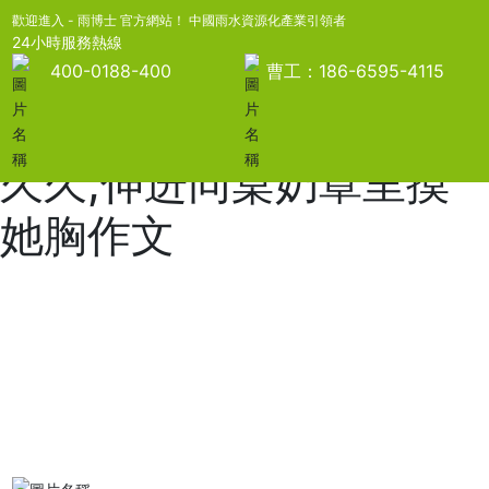
亚洲日韩国产av无码无码
歡迎進入 - 雨博士 官方網站！ 中國雨水資源化產業引領者
24小時服務熱線
精品,国内少妇偷人精品
400-0188-400
曹工：186-6595-4115
免费,国产精品一区二区
久久,伸进同桌奶罩里摸
她胸作文