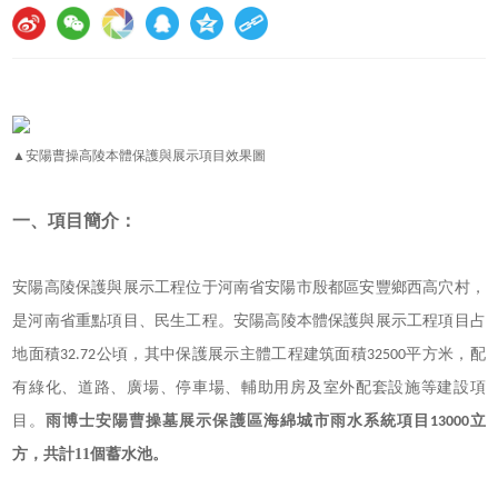
▲安陽曹操高陵本體保護與展示項目效果圖
一、項目簡介：
安陽高陵保護與展示工程位于
河南省安陽市
殷都區安豐鄉西高穴村，
是
河南
省重點項目、民生工程
。
安陽高陵本體保護與展示工程項目占
地面積
公頃，其中保護展示主體工程建筑面積
平方米，
配
32.72
32500
有
綠化、道路、廣場、停車場、輔助用房及室外配套設施等建設項
目。
雨博士安陽曹操墓展示保護區海綿城市雨水系統項目
立
13000
方，共計11個蓄水池。