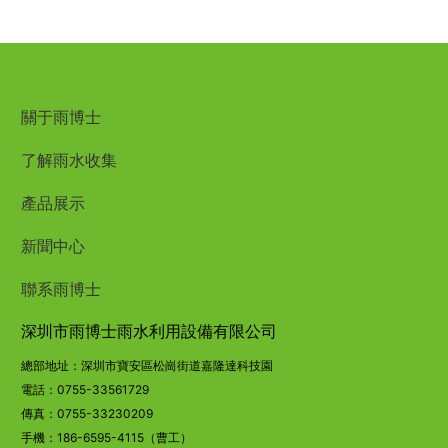
關于雨博士
了解雨水收集
產品展示
新聞中心
聯系雨博士
深圳市雨博士雨水利用設備有限公司
總部地址：深圳市寶安區松崗街道嘉隆達科技園
電話：
0755-
33561729
傳真：0755-33230209
手機：
1
86-6595-4115（曹工）